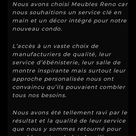
Nous avons choisi Meubles Reno car
nous souhaitions un service clé en
main et un décor intégré pour notre
nouveau condo.
L’accès à un vaste choix de
- Kyo Généreux, Designer intérieur
manufacturiers de qualité, leur
Julie Meilleur, Designer d'intérieur
service d’ébénisterie, leur salle de
montre inspirante mais surtout leur
approche personalisée nous ont
convaincu qu’ils pouvaient combler
tous nos besoins.
Nous avons été tellement ravi par le
Yvette Melode Designer - Concept
résultat et la qualité de leur service
pour vous
que nous y sommes retourné pour