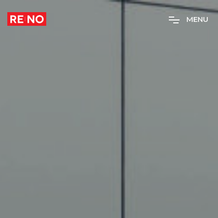
M
E
N
U