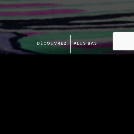
DÉCOUVREZ
PLUS BAS
Miroirs
Décorations
Tapis