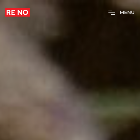
M
E
N
U