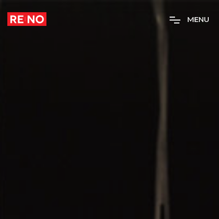
M
E
N
U